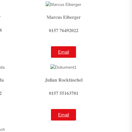
r
Marcus Eiberger
8
0157 76492022
Email
da
Julian Rocktäschel
2
0157 55163701
Email