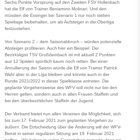
Sechs Punkte Vorsprung auf den Zweiten FSV Hollenbach
hat die Elf von Trainer Beniamino Molinari. Und den
müssten die Essinger bei Szenario 1 nur noch sieben
Spieltage beibehalten, um als Aufsteiger in die Oberliga
festzustehen.
Von Szenario 2 – dem Saisonabbruch – würden potenzielle
Absteiger profitieren. Auch hier ein Beispiel: Der
Bezirksligist TSV Großdeinbach ist mit aktuell 2 Punkten
aus 12 Spielen sportlich kaum noch retten. Bei einer
Annullierung der Saison würde die Elf von Trainer Patrick
Wahl aber in der Liga bleiben und könnte auch in der
Runde 2021/2022 in dieser Spielklasse antreten. Die
geplante Vorgehensweise des WFV soll nicht nur bei den
Herren gelten, sondern auch in allen Frauen-Staffeln und
bei den überbezirklichen Staffeln der Jugend.
Der Verband bietet nun allen Vereinen die Möglichkeit, sich
bis zum 17. Februar 2021 zum geplanten Vorgehen zu
äußern. Die Entscheidung über die Änderung will der WFV-
Beirat in seiner regulären Sitzung am 19. Februar 2021
treffen. „Wir haben in vielen Gesprächen gemerkt, dass ein