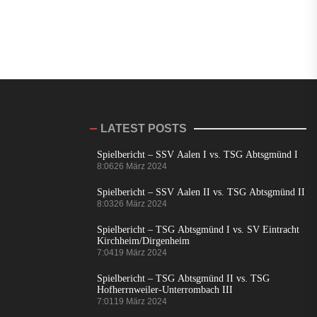
LATEST POSTS
Spielbericht – SSV Aalen I vs. TSG Abtsgmünd I
8:06
26 März 2024
Spielbericht – SSV Aalen II vs. TSG Abtsgmünd II
8:03
26 März 2024
Spielbericht – TSG Abtsgmünd I vs. SV Eintracht
Kirchheim/Dirgenheim
7:04
19 März 2024
Spielbericht – TSG Abtsgmünd II vs. TSG
Hofherrnweiler-Unterrombach III
7:01
19 März 2024