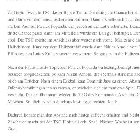
Zu Beginn war die TSG das griffigere Team. Die erste gute Chance hatten
und klärte vor dem einschussbereiten Stürmer. Dann erspielte sich auch d
starken Pass auf Patrick Popanda, der jedoch an der Latte scheiterte. Da
dritte Chance passte dann. Im Mittelfeld wurde ein Ball gut behauptet. De
cool. Die TSG spielte im Anschluss aber weiter nach vorne. Man zeigte die
Halbchancen. Kurz vor dem Halbzeitpfiff wurde dann Niklas Arnold vom To
Elfmeter, den Lukas Kulla souverän verwertete. So ging es in die Halbzeit
Nach der Pause musste Topscorer Patrick Popanda verletzungsbedingt raus.
besseren Möglichkeiten. So kam Niklas Arnold, der abermals stark mit nac
blieb am Drücker. Nach einem Eckball kam Dominik Jabs zu einem Abschlus
Offensivbemühungen intensivierten, entwickelte sich ein munteres Spiel. 
vereiteln. Danach übernahm wieder die TSG das Kommando. Auch ein Dist
Maschen. So blieb es beim durchaus leistungsgerechten Remis.
Dadurch konnte man den Abstand nach hinten aufrecht erhalten und bleibt 
Zuschauen macht bei der TSG II aktuell echt Spaß. Nächste Woche ist so
Gast.