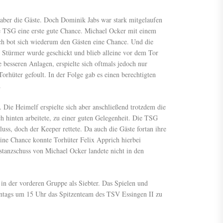
 aber die Gäste. Doch Dominik Jabs war stark mitgelaufen
ie TSG eine erste gute Chance. Michael Ocker mit einem
nach bot sich wiederum den Gästen eine Chance. Und die
r Stürmer wurde geschickt und blieb alleine vor dem Tor
 besseren Anlagen, erspielte sich oftmals jedoch nur
rhüter gefoult. In der Folge gab es einen berechtigten
.
 Die Heimelf erspielte sich aber anschließend trotzdem die
h hinten arbeitete, zu einer guten Gelegenheit. Die TSG
s, doch der Keeper rettete. Da auch die Gäste fortan ihre
Eine Chance konnte Torhüter Felix Apprich hierbei
anzschuss von Michael Ocker landete nicht in den
in der vorderen Gruppe als Siebter. Das Spielen und
nntags um 15 Uhr das Spitzenteam des TSV Essingen II zu