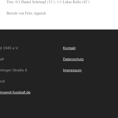
Tore: 0:1 Daniel Schrimpf (31´), 1:1 Lukas Kulla (42´)
Bericht von Felix Apprich
 1945 e.V.
Kontakt
all
Datenschutz
mminger-Straße 6
Impressum
ünd
muend-fussball.de