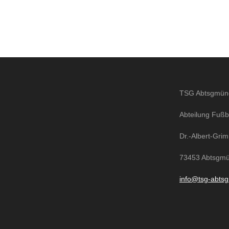
TSG Abtsgmünd
Abteilung Fußb
Dr.-Albert-Gri
73453 Abtsgm
info@tsg-abtsg