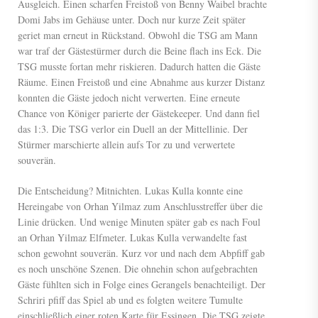
Ausgleich. Einen scharfen Freistoß von Benny Waibel brachte
Domi Jabs im Gehäuse unter. Doch nur kurze Zeit später
geriet man erneut in Rückstand. Obwohl die TSG am Mann
war traf der Gästestürmer durch die Beine flach ins Eck. Die
TSG musste fortan mehr riskieren. Dadurch hatten die Gäste
Räume. Einen Freistoß und eine Abnahme aus kurzer Distanz
konnten die Gäste jedoch nicht verwerten. Eine erneute
Chance von Königer parierte der Gästekeeper. Und dann fiel
das 1:3. Die TSG verlor ein Duell an der Mittellinie. Der
Stürmer marschierte allein aufs Tor zu und verwertete
souverän.
Die Entscheidung? Mitnichten. Lukas Kulla konnte eine
Hereingabe von Orhan Yilmaz zum Anschlusstreffer über die
Linie drücken. Und wenige Minuten später gab es nach Foul
an Orhan Yilmaz Elfmeter. Lukas Kulla verwandelte fast
schon gewohnt souverän. Kurz vor und nach dem Abpfiff gab
es noch unschöne Szenen. Die ohnehin schon aufgebrachten
Gäste fühlten sich in Folge eines Gerangels benachteiligt. Der
Schriri pfiff das Spiel ab und es folgten weitere Tumulte
einschließlich einer roten Karte für Essingen. Die TSG zeigte