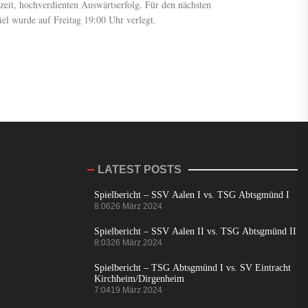
zeit, hochverdienten Auswärtserfolg. Für den nächsten
iel wurde auf Freitag 19:00 Uhr verlegt.
LATEST POSTS
Spielbericht – SSV Aalen I vs. TSG Abtsgmünd I
8:06
26 März 2024
Spielbericht – SSV Aalen II vs. TSG Abtsgmünd II
8:03
26 März 2024
Spielbericht – TSG Abtsgmünd I vs. SV Eintracht
Kirchheim/Dirgenheim
7:04
19 März 2024